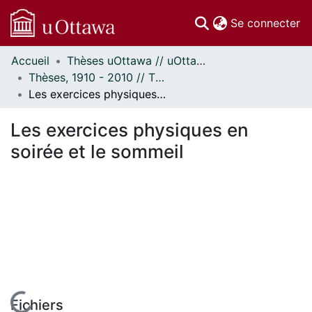
(c
Se connecter
Accueil
Thèses uOttawa // uOttawa Theses
Communautés
Thèses, 1910 - 2010 // Theses, 1910 - 2010
et collections
Les exercices physiques en soirée et le sommeil
Parcourir
Statistiques
Les exercices physiques en
À propos
soirée et le sommeil
Fichiers