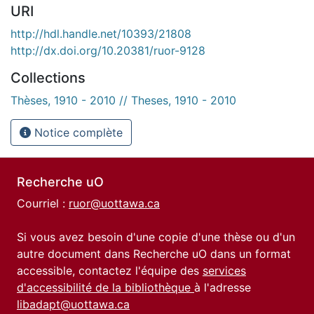
URI
http://hdl.handle.net/10393/21808
http://dx.doi.org/10.20381/ruor-9128
Collections
Thèses, 1910 - 2010 // Theses, 1910 - 2010
Notice complète
Recherche uO
Courriel :
ruor@uottawa.ca
Si vous avez besoin d'une copie d'une thèse ou d'un
autre document dans Recherche uO dans un format
accessible, contactez l'équipe des
services
d'accessibilité de la bibliothèque
à l'adresse
libadapt@uottawa.ca