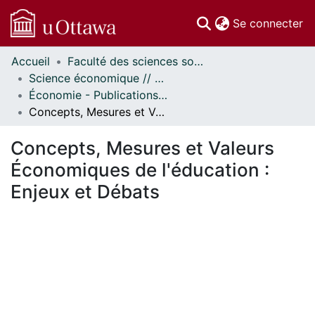
(c
Se connecter
Accueil
Faculté des sciences sociales // Faculty of Social Sciences
Communautés
Science économique // Economics
et collections
Économie - Publications // Economics - Working Papers
Parcourir
Concepts, Mesures et Valeurs Économiques de l'éducation : Enjeux et Débats
Statistiques
À propos
Concepts, Mesures et Valeurs
Économiques de l'éducation :
Enjeux et Débats
ement...