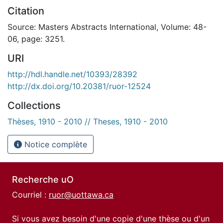
Citation
Source: Masters Abstracts International, Volume: 48-
06, page: 3251.
URI
http://hdl.handle.net/10393/28392
http://dx.doi.org/10.20381/ruor-12524
Collections
Thèses, 1910 - 2010 // Theses, 1910 - 2010
Notice complète
Recherche uO
Courriel :
ruor@uottawa.ca
Si vous avez besoin d'une copie d'une thèse ou d'un