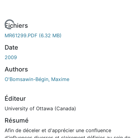
En cours de chargement...
Fichiers
MR61299.PDF
(6.32 MB)
Date
2009
Authors
O'Bomsawin-Bégin, Maxime
Éditeur
University of Ottawa (Canada)
Résumé
Afin de déceler et d'apprécier une confluence
d'influences diverses et clairement définies au sein de