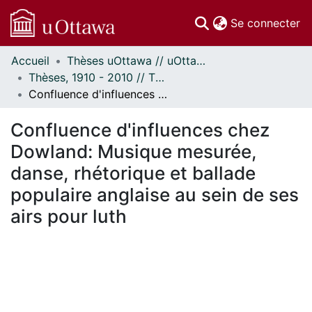
(c
Se connecter
Accueil
Thèses uOttawa // uOttawa Theses
Communautés
Thèses, 1910 - 2010 // Theses, 1910 - 2010
et collections
Confluence d'influences chez Dowland: Musique mesurée, danse, rhétorique et ballade populaire anglaise au sein de ses airs pour luth
Parcourir
Statistiques
Confluence d'influences chez
À propos
Dowland: Musique mesurée,
danse, rhétorique et ballade
populaire anglaise au sein de ses
airs pour luth