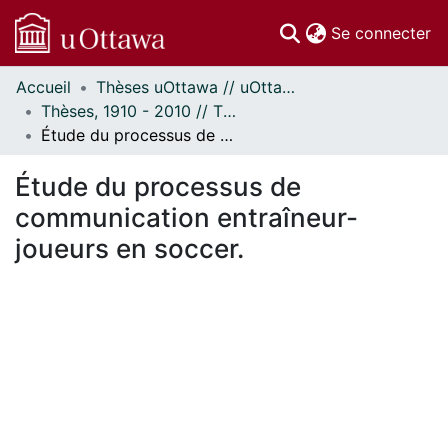
(c
Se connecter
Accueil
Thèses uOttawa // uOttawa Theses
Communautés
Thèses, 1910 - 2010 // Theses, 1910 - 2010
et collections
Étude du processus de communication entraîneur-joueurs en soccer.
Parcourir
Statistiques
Étude du processus de
À propos
communication entraîneur-
joueurs en soccer.