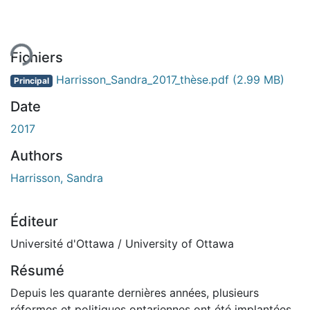
gement...
Fichiers
Harrisson_Sandra_2017_thèse.pdf
(2.99 MB)
Principal
Date
2017
Authors
Harrisson, Sandra
Éditeur
Université d'Ottawa / University of Ottawa
Résumé
Depuis les quarante dernières années, plusieurs
réformes et politiques ontariennes ont été implantées