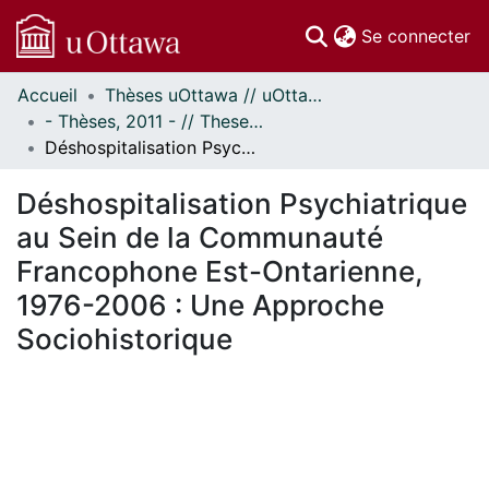
(c
Se connecter
Accueil
Thèses uOttawa // uOttawa Theses
Communautés
- Thèses, 2011 - // Theses, 2011 -
et collections
Déshospitalisation Psychiatrique au Sein de la Communauté Francophone Est-Ontarienne, 1976-2006 : Une Approche Sociohistorique
Parcourir
Statistiques
Déshospitalisation Psychiatrique
À propos
au Sein de la Communauté
Francophone Est-Ontarienne,
1976-2006 : Une Approche
Sociohistorique