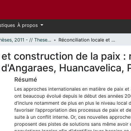
stiques
À propos
- Thèses, 2011 - // Theses, 2011 -
Réconciliation locale et construction de la paix : relation plausible? Le cas du département d'Angaraes, Huancavelica, Pérou
 et construction de la paix : 
d'Angaraes, Huancavelica, 
Résumé
Les approches internationales en matière de paix et 
ont beaucoup évolué depuis le début des années 20
d’inclure notamment de plus en plus le niveau local 
favoriser l’appropriation des processus de paix et de
suite à un conflit interne. Or, ces nouvelles approch
proposent des pistes de solutions sans même avoir c