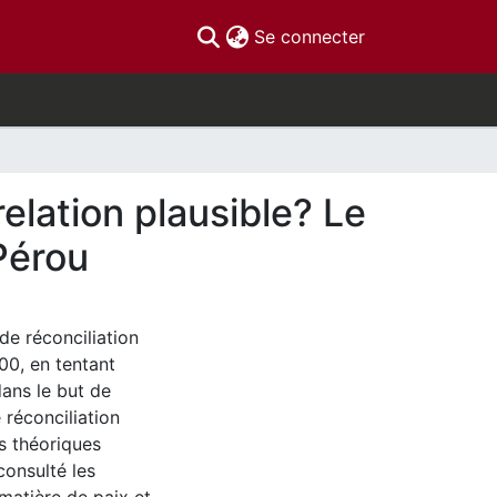
(current)
Se connecter
relation plausible? Le
Pérou
de réconciliation
00, en tentant
dans le but de
 réconciliation
es théoriques
onsulté les