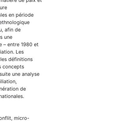
 matière de paix et
eure
ales en période
 ethnologique
, afin de
ns une
e – entre 1980 et
iation. Les
les définitions
es concepts
 suite une analyse
liation,
nération de
nationales.
nflit
,
micro-