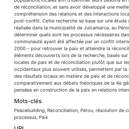
populations locales afin d’identifier leurs besoins en
de réconciliation, et sans avoir développé une meill
compréhension des relations et des interactions loc
post-conflit. Cette recherche se base sur une étude
réalisée dans la municipalité de Julcamarca, au Pérou
déterminer quels sont les processus nécessaires da
communauté ayant été affectée par un conflit intern
2000 – pour retrouver la paix et atteindre la réconcil
éléments découverts lors de la recherche, basés sur 
locales de paix et de réconciliation plutôt que sur l
occidentaux plus souvent utilisés, permettent par la
des résultats locaux en matière de paix et de réconci
comparativement aux débats théoriques de la 4e gé
pensées en construction de la paix en relations inter
Mots-clés
Peacebuilding
,
Réconciliation
,
Pérou
,
résolution de co
processus
,
Paix
URI