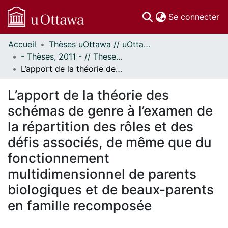
(c
Se connecter
Accueil
Thèses uOttawa // uOttawa Theses
Communautés
- Thèses, 2011 - // Theses, 2011 -
et collections
L’apport de la théorie des schémas de genre à l’examen de la répartition des rôles et des défis associés, de même que du fonctionnement multidimensionnel de parents biologiques et de beaux-parents en famille recomposée
Parcourir
Statistiques
L’apport de la théorie des
À propos
schémas de genre à l’examen de
la répartition des rôles et des
défis associés, de même que du
fonctionnement
multidimensionnel de parents
biologiques et de beaux-parents
en famille recomposée