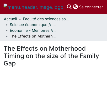
(c
Se connecter
Accueil
Faculté des sciences sociales // Faculty of Social Sciences
Communautés
Science économique // Economics
et collections
Économie - Mémoires // Economics - Research Papers
Parcourir
The Effects on Motherhood Timing on the size of the Family Gap
Statistiques
À propos
The Effects on Motherhood
Timing on the size of the Family
Gap