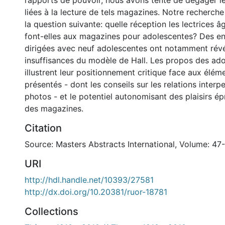
rapports de pouvoir, nous avons tenté de dégager les
liées à la lecture de tels magazines. Notre recherche
la question suivante: quelle réception les lectrices â
font-elles aux magazines pour adolescentes? Des e
dirigées avec neuf adolescentes ont notamment révé
insuffisances du modèle de Hall. Les propos des ad
illustrent leur positionnement critique face aux éléme
présentés - dont les conseils sur les relations interpe
photos - et le potentiel autonomisant des plaisirs ép
des magazines.
Citation
Source: Masters Abstracts International, Volume: 47-
URI
http://hdl.handle.net/10393/27581
http://dx.doi.org/10.20381/ruor-18781
Collections