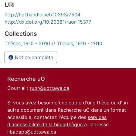
URI
http://hdl.handle.net/10393/7504
http://dx.doi.org/10.20381/ruor-15377
Collections
Thèses, 1910 - 2010 // Theses, 1910 - 2010
Notice complète
Recherche uO
Courriel :
ruor@uottawa.ca
Si vous avez besoin d'une copie d'une thèse ou d'un
autre document dans Recherche uO dans un format
accessible, contactez l'équipe des
services
d'accessibilité de la bibliothèque
à l'adresse
libadapt@uottawa.ca