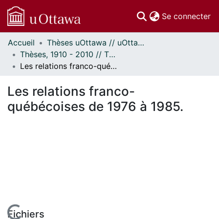
(c
Se connecter
Accueil
Thèses uOttawa // uOttawa Theses
Communautés
Thèses, 1910 - 2010 // Theses, 1910 - 2010
et collections
Les relations franco-québécoises de 1976 à 1985.
Parcourir
Statistiques
Les relations franco-
À propos
québécoises de 1976 à 1985.
Fichiers