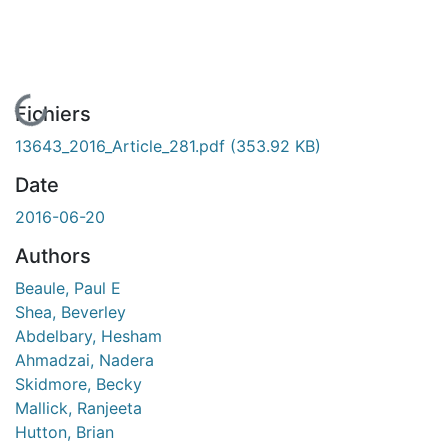
En cours de chargement...
Fichiers
13643_2016_Article_281.pdf
(353.92 KB)
Date
2016-06-20
Authors
Beaule, Paul E
Shea, Beverley
Abdelbary, Hesham
Ahmadzai, Nadera
Skidmore, Becky
Mallick, Ranjeeta
Hutton, Brian