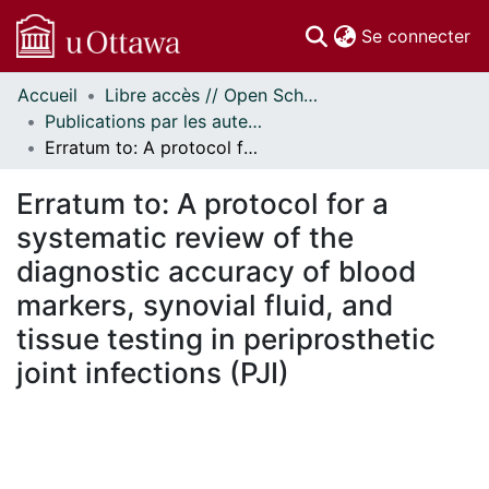
(c
Se connecter
Accueil
Libre accès // Open Scholarship
Communautés
Publications par les auteurs d'uOttawa publiés par BioMed Central // uOttawa authored publications from BioMed Central
et collections
Erratum to: A protocol for a systematic review of the diagnostic accuracy of blood markers, synovial fluid, and tissue testing in periprosthetic joint infections (PJI)
Parcourir
Statistiques
Erratum to: A protocol for a
À propos
systematic review of the
diagnostic accuracy of blood
markers, synovial fluid, and
tissue testing in periprosthetic
joint infections (PJI)