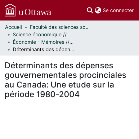
(c
Se connecter
Accueil
Faculté des sciences sociales // Faculty of Social Sciences
Communautés
Science économique // Economics
et collections
Économie - Mémoires // Economics - Research Papers
Parcourir
Déterminants des dépenses gouvernementales procinciales au Canada: Une etude sur la période 1980-2004
Statistiques
À propos
Déterminants des dépenses
gouvernementales procinciales
au Canada: Une etude sur la
période 1980-2004