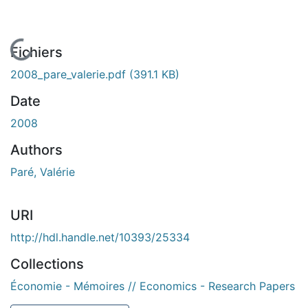
En cours de chargement...
Fichiers
2008_pare_valerie.pdf
(391.1 KB)
Date
2008
Authors
Paré, Valérie
URI
http://hdl.handle.net/10393/25334
Collections
Économie - Mémoires // Economics - Research Papers