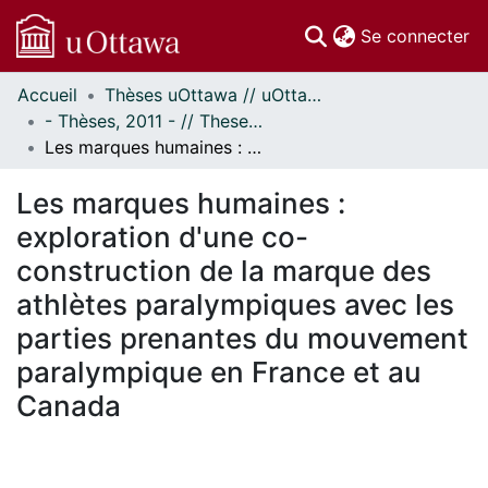
(c
Se connecter
Accueil
Thèses uOttawa // uOttawa Theses
Communautés
- Thèses, 2011 - // Theses, 2011 -
et collections
Les marques humaines : exploration d'une co-construction de la marque des athlètes paralympiques avec les parties prenantes du mouvement paralympique en France et au Canada
Parcourir
Statistiques
Les marques humaines :
À propos
exploration d'une co-
construction de la marque des
athlètes paralympiques avec les
parties prenantes du mouvement
paralympique en France et au
Canada