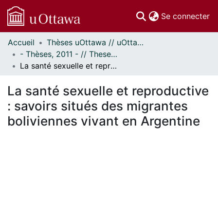
(c
Se connecter
Accueil
Thèses uOttawa // uOttawa Theses
Communautés
- Thèses, 2011 - // Theses, 2011 -
et collections
La santé sexuelle et reproductive : savoirs situés des migrantes boliviennes vivant en Argentine
Parcourir
Statistiques
La santé sexuelle et reproductive
À propos
: savoirs situés des migrantes
boliviennes vivant en Argentine