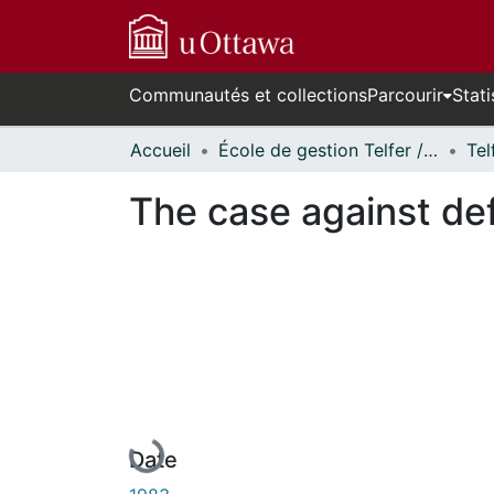
Communautés et collections
Parcourir
Stati
Accueil
École de gestion Telfer // Telfer School of Management
The case against de
En cours de chargement...
Date