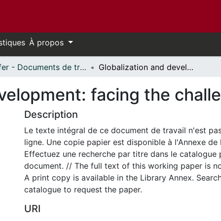
stiques
À propos
Telfer - Documents de travail // Telfer - Working Papers
Globalization and development: facing the challenges
velopment: facing the chall
Description
Le texte intégral de ce document de travail n'est pa
ligne. Une copie papier est disponible à l'Annexe de 
Effectuez une recherche par titre dans le catalogue 
document. // The full text of this working paper is no
A print copy is available in the Library Annex. Search 
catalogue to request the paper.
URI