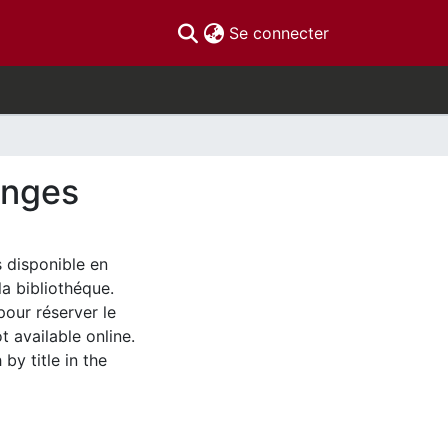
(current)
Se connecter
enges
s disponible en
la bibliothéque.
pour réserver le
t available online.
by title in the