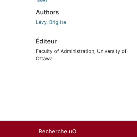
ours de chargement...
1996
Authors
Lévy, Brigitte
Éditeur
Faculty of Administration, University of
Ottawa
Recherche uO