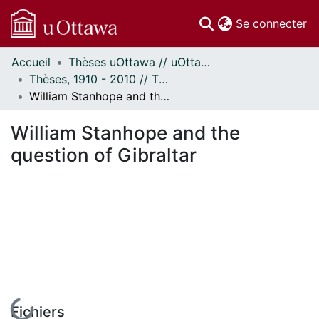
(c
Se connecter
Accueil
Thèses uOttawa // uOttawa Theses
Communautés
Thèses, 1910 - 2010 // Theses, 1910 - 2010
et collections
William Stanhope and the question of Gibraltar
Parcourir
Statistiques
William Stanhope and the
À propos
question of Gibraltar
En cours de chargement...
Fichiers