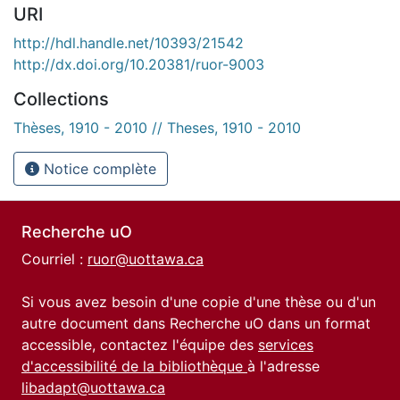
URI
http://hdl.handle.net/10393/21542
http://dx.doi.org/10.20381/ruor-9003
Collections
Thèses, 1910 - 2010 // Theses, 1910 - 2010
Notice complète
Recherche uO
Courriel :
ruor@uottawa.ca
Si vous avez besoin d'une copie d'une thèse ou d'un
autre document dans Recherche uO dans un format
accessible, contactez l'équipe des
services
d'accessibilité de la bibliothèque
à l'adresse
libadapt@uottawa.ca