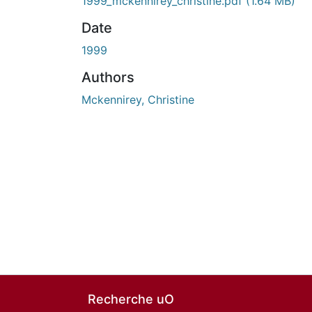
1999_mckennirey_christine.pdf
(1.64 MB)
Date
1999
Authors
Mckennirey, Christine
Recherche uO