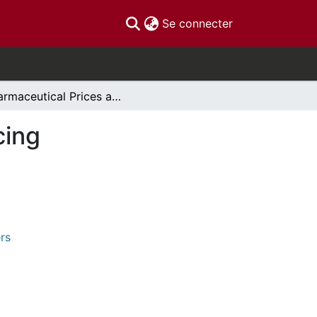
(current)
Se connecter
Pharmaceutical Prices and Reference-based Pricing
cing
rs