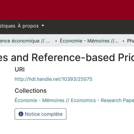
stiques
À propos
Science économique // Economics
Économie - Mémoires // Economics - Research Papers
es and Reference-based Pri
URI
http://hdl.handle.net/10393/25075
Collections
Économie - Mémoires // Economics - Research Pape
Notice complète