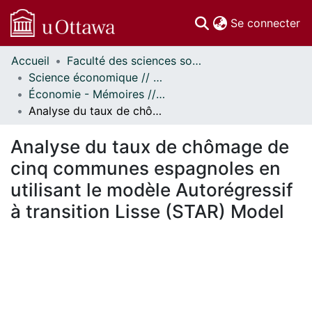
(c
Se connecter
Accueil
Faculté des sciences sociales // Faculty of Social Sciences
Communautés
Science économique // Economics
et collections
Économie - Mémoires // Economics - Research Papers
Parcourir
Analyse du taux de chômage de cinq communes espagnoles en utilisant le modèle Autorégressif à transition Lisse (STAR) Model
Statistiques
À propos
Analyse du taux de chômage de
cinq communes espagnoles en
utilisant le modèle Autorégressif
à transition Lisse (STAR) Model
En cours de chargement...