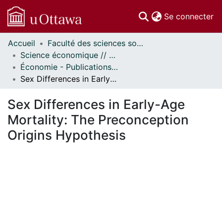
(c
Se connecter
Accueil
Faculté des sciences sociales // Faculty of Social Sciences
Communautés
Science économique // Economics
et collections
Économie - Publications // Economics - Working Papers
Parcourir
Sex Differences in Early-Age Mortality: The Preconception Origins Hypothesis
Statistiques
À propos
Sex Differences in Early-Age
Mortality: The Preconception
Origins Hypothesis