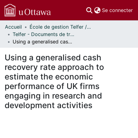
(c
Se connecter
Accueil
École de gestion Telfer // Telfer School of Management
Communautés
Telfer - Documents de travail // Telfer - Working Papers
et collections
Using a generalised cash recovery rate approach to estimate the economic performance of UK firms engaging in research and development activities
Parcourir
Statistiques
Using a generalised cash
À propos
recovery rate approach to
estimate the economic
performance of UK firms
engaging in research and
development activities