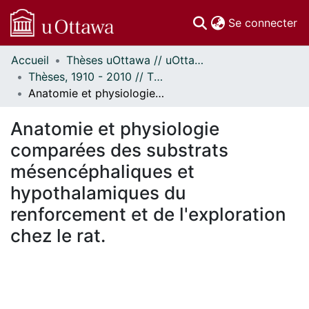
(c
Se connecter
Accueil
Thèses uOttawa // uOttawa Theses
Communautés
Thèses, 1910 - 2010 // Theses, 1910 - 2010
et collections
Anatomie et physiologie comparées des substrats mésencéphaliques et hypothalamiques du renforcement et de l'exploration chez le rat.
Parcourir
Statistiques
Anatomie et physiologie
À propos
comparées des substrats
mésencéphaliques et
hypothalamiques du
renforcement et de l'exploration
chez le rat.