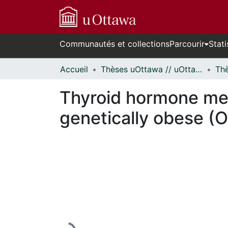
Communautés et collections
Parcourir
Stati
Accueil
Thèses uOttawa // uOttawa Theses
Thyroid hormone met
genetically obese (
En cours de chargement...