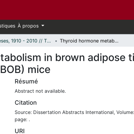
stiques
À propos
Thèses, 1910 - 2010 // Theses, 1910 - 2010
Thyroid hormone metabolism in brown adipose tissue of lean and genetically obese (OBOB) mice
abolism in brown adipose ti
OBOB) mice
Résumé
Abstract not available.
Citation
Source: Dissertation Abstracts International, Volume:
page: .
URI