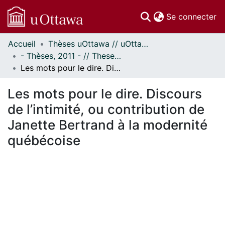
(c
Se connecter
Accueil
Thèses uOttawa // uOttawa Theses
Communautés
- Thèses, 2011 - // Theses, 2011 -
et collections
Les mots pour le dire. Discours de l’intimité, ou contribution de Janette Bertrand à la modernité québécoise
Parcourir
Statistiques
Les mots pour le dire. Discours
À propos
de l’intimité, ou contribution de
Janette Bertrand à la modernité
québécoise