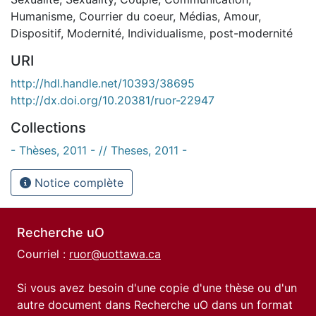
Humanisme
,
Courrier du coeur
,
Médias
,
Amour
,
Dispositif
,
Modernité
,
Individualisme
,
post-modernité
URI
http://hdl.handle.net/10393/38695
http://dx.doi.org/10.20381/ruor-22947
Collections
- Thèses, 2011 - // Theses, 2011 -
Notice complète
Recherche uO
Courriel :
ruor@uottawa.ca
Si vous avez besoin d'une copie d'une thèse ou d'un
autre document dans Recherche uO dans un format