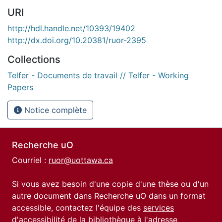
URI
http://hdl.handle.net/10393/19402
http://dx.doi.org/10.20381/ruor-2395
Collections
Telfer - Documents de travail // Telfer - Working
Papers
Notice complète
Recherche uO
Courriel :
ruor@uottawa.ca
Si vous avez besoin d'une copie d'une thèse ou d'un
autre document dans Recherche uO dans un format
accessible, contactez l'équipe des
services
d'accessibilité de la bibliothèque
à l'adresse