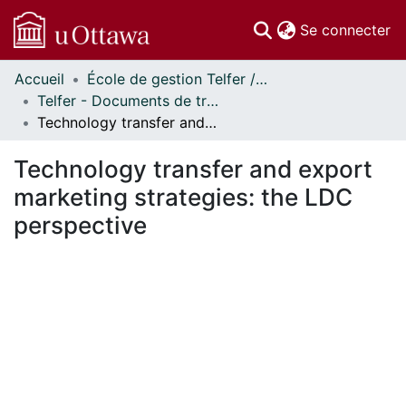
(c
Se connecter
Accueil
École de gestion Telfer // Telfer School of Management
Communautés
Telfer - Documents de travail // Telfer - Working Papers
et collections
Technology transfer and export marketing strategies: the LDC perspective
Parcourir
Statistiques
Technology transfer and export
À propos
marketing strategies: the LDC
perspective