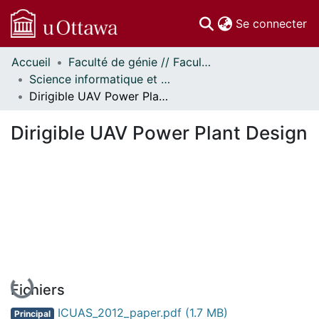
(c
Se connecter
Accueil
Faculté de génie // Faculty of Engineering
Communautés
Science informatique et génie électrique - Publications // Electrical Engineering and Computer Science - Publications
et collections
Dirigible UAV Power Plant Design
Parcourir
Statistiques
Dirigible UAV Power Plant Design
À propos
En cours de chargement...
Fichiers
ICUAS_2012_paper.pdf
(1.7 MB)
Principal