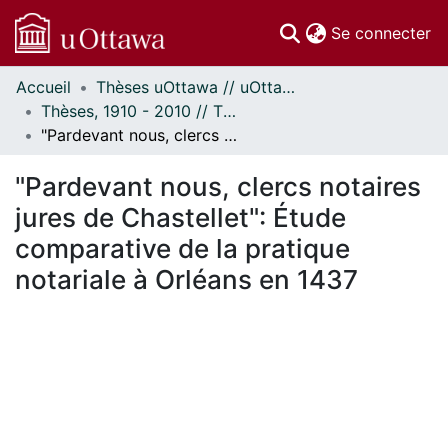
(c
Se connecter
Accueil
Thèses uOttawa // uOttawa Theses
Communautés
Thèses, 1910 - 2010 // Theses, 1910 - 2010
et collections
"Pardevant nous, clercs notaires jures de Chastellet": Étude comparative de la pratique notariale à Orléans en 1437
Parcourir
Statistiques
"Pardevant nous, clercs notaires
À propos
jures de Chastellet": Étude
comparative de la pratique
notariale à Orléans en 1437
En cours de chargement...