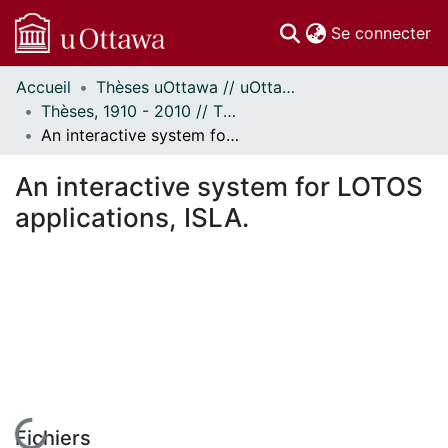
(c
Se connecter
Accueil
Thèses uOttawa // uOttawa Theses
Communautés
Thèses, 1910 - 2010 // Theses, 1910 - 2010
et collections
An interactive system for LOTOS applications, ISLA.
Parcourir
Statistiques
An interactive system for LOTOS
À propos
applications, ISLA.
En cours de chargement...
Fichiers