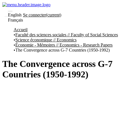
English
Se connecter
(current)
Français
Communautés
Accueil
et collections
Faculté des sciences sociales // Faculty of Social Sciences
Parcourir
Science économique // Economics
Statistiques
Économie - Mémoires // Economics - Research Papers
The Convergence across G-7 Countries (1950-1992)
À
À
propos
propos
de
The Convergence across G-7
Recherche
uO
Countries (1950-1992)
Comment
soumettre
votre
thèse
Comment
déposer
votre
recherche
Politiques
et