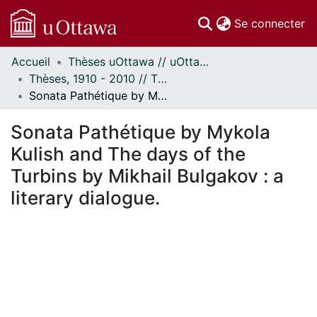
(c
Se connecter
Accueil
Thèses uOttawa // uOttawa Theses
Communautés
Thèses, 1910 - 2010 // Theses, 1910 - 2010
et collections
Sonata Pathétique by Mykola Kulish and The days of the Turbins by Mikhail Bulgakov : a literary dialogue.
Parcourir
Statistiques
Sonata Pathétique by Mykola
À propos
Kulish and The days of the
Turbins by Mikhail Bulgakov : a
literary dialogue.