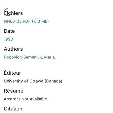
En cours de chargement...
Fichiers
NN68103.PDF
(7.18 MB)
Date
1990
Authors
Popovich-Semeniuk, Maria.
Éditeur
University of Ottawa (Canada)
Résumé
Abstract Not Available.
Citation