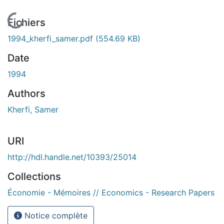
En cours de chargement...
Fichiers
1994_kherfi_samer.pdf
(554.69 KB)
Date
1994
Authors
Kherfi, Samer
URI
http://hdl.handle.net/10393/25014
Collections
Économie - Mémoires // Economics - Research Papers
Notice complète