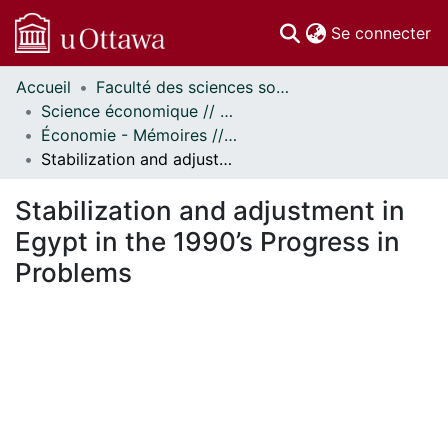
(c
Se connecter
Accueil
Faculté des sciences sociales // Faculty of Social Sciences
Communautés
Science économique // Economics
et collections
Économie - Mémoires // Economics - Research Papers
Parcourir
Stabilization and adjustment in Egypt in the 1990’s Progress in Problems
Statistiques
À propos
Stabilization and adjustment in
Egypt in the 1990’s Progress in
Problems