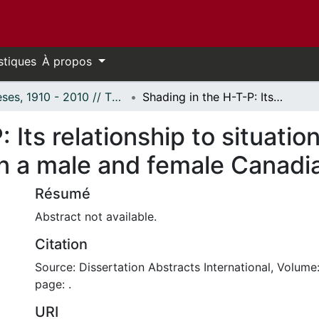
stiques
À propos
Thèses, 1910 - 2010 // Theses, 1910 - 2010
Shading in the H-T-P: Its relationship to situationally specific anxiety and other variables in a male and female Canadian university sample
 Its relationship to situation
in a male and female Canadi
Résumé
Abstract not available.
Citation
Source: Dissertation Abstracts International, Volume:
page: .
URI