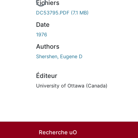
En cours de chargement...
Fichiers
DC53795.PDF
(7.1 MB)
Date
1976
Authors
Shershen, Eugene D
Éditeur
University of Ottawa (Canada)
Recherche uO