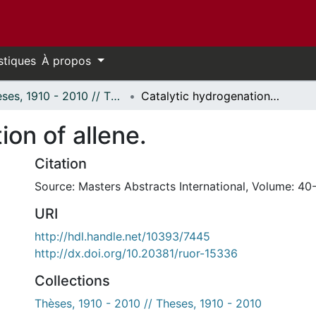
stiques
À propos
Thèses, 1910 - 2010 // Theses, 1910 - 2010
Catalytic hydrogenation of allene.
ion of allene.
Citation
Source: Masters Abstracts International, Volume: 40-
URI
http://hdl.handle.net/10393/7445
http://dx.doi.org/10.20381/ruor-15336
Collections
Thèses, 1910 - 2010 // Theses, 1910 - 2010