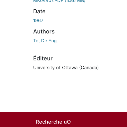
MK04407.PDF
(4.86 MB)
Date
1967
Authors
To, De Eng.
Éditeur
University of Ottawa (Canada)
Recherche uO