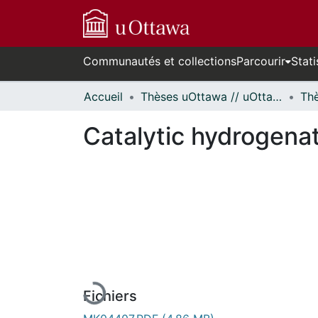
Communautés et collections
Parcourir
Stati
Accueil
Thèses uOttawa // uOttawa Theses
Catalytic hydrogenat
En cours de chargement...
Fichiers