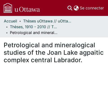
(c
Se connecter
Accueil
Thèses uOttawa // uOttawa Theses
Communautés
Thèses, 1910 - 2010 // Theses, 1910 - 2010
et collections
Petrological and mineralogical studies of the Joan Lake agpaitic complex central Labrador.
Parcourir
Statistiques
Petrological and mineralogical
À propos
studies of the Joan Lake agpaitic
complex central Labrador.