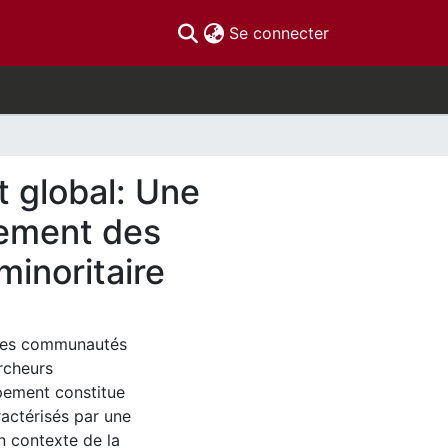
(current)
Se connecter
t global: Une
pement des
inoritaire
 des communautés
ercheurs
pement constitue
actérisés par une
n contexte de la