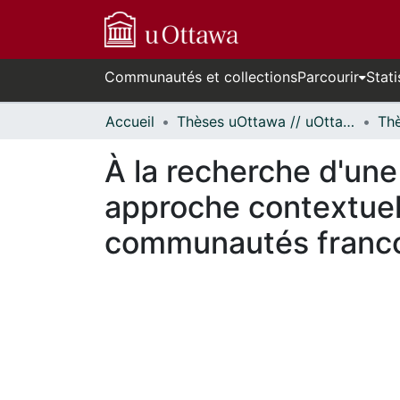
Communautés et collections
Parcourir
Stati
Accueil
Thèses uOttawa // uOttawa Theses
À la recherche d'un
approche contextuel
communautés francop