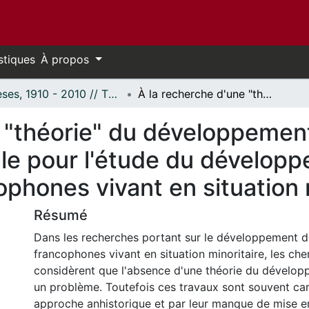
stiques
À propos
Thèses, 1910 - 2010 // Theses, 1910 - 2010
À la recherche d'une "théorie" du développement global: Une approche contextuelle pour l'étude du développement des communautés francophones vivant en situation minoritaire
e "théorie" du développemen
le pour l'étude du dévelop
hones vivant en situation m
Résumé
Dans les recherches portant sur le développement
francophones vivant en situation minoritaire, les ch
considèrent que l'absence d'une théorie du dévelop
un problème. Toutefois ces travaux sont souvent car
approche anhistorique et par leur manque de mise e