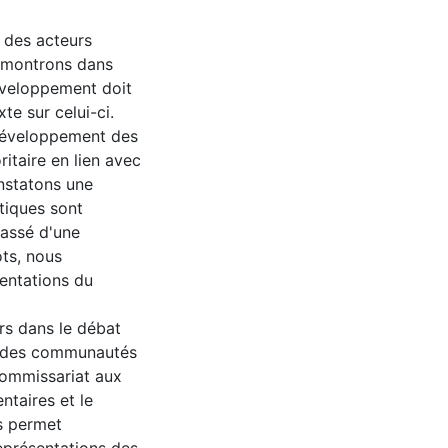
 des acteurs
s montrons dans
éveloppement doit
e sur celui-ci.
 développement des
itaire en lien avec
nstatons une
stiques sont
passé d'une
ots, nous
entations du
rs dans le débat
n des communautés
ommissariat aux
ntaires et le
s permet