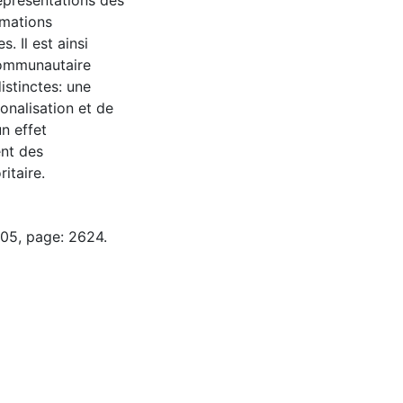
représentations des
rmations
. Il est ainsi
communautaire
istinctes: une
ionalisation et de
n effet
ent des
itaire.
-05, page: 2624.