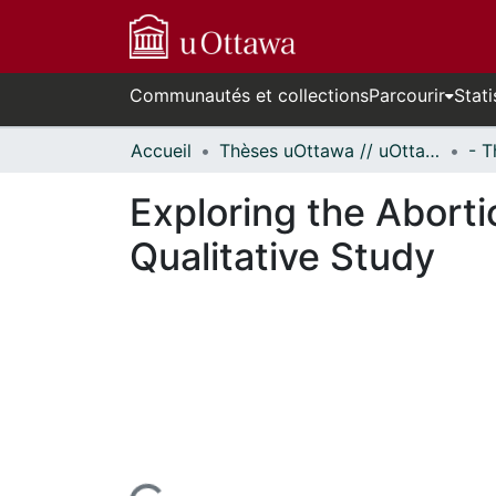
Communautés et collections
Parcourir
Stati
Accueil
Thèses uOttawa // uOttawa Theses
Exploring the Abort
Qualitative Study
cours de chargement...