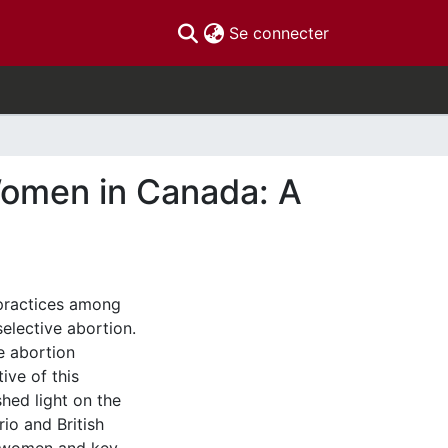
(current)
Se connecter
Women in Canada: A
 practices among
lective abortion.
e abortion
ive of this
 shed light on the
io and British