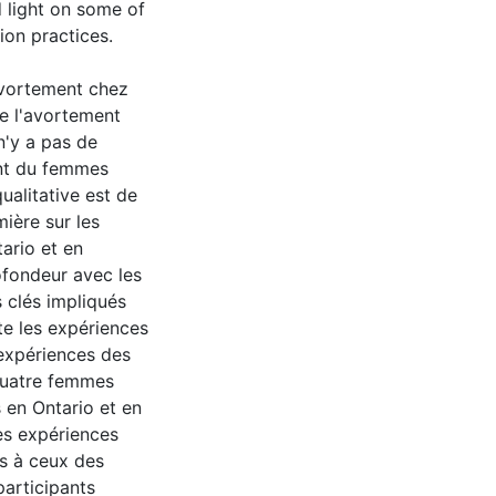
d light on some of
ion practices.
'avortement chez
e l'avortement
 n'y a pas de
ent du femmes
ualitative est de
mière sur les
ario et en
ofondeur avec les
 clés impliqués
te les expériences
expériences des
 Quatre femmes
s en Ontario et en
es expériences
es à ceux des
articipants