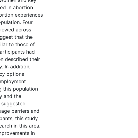
i women and key
ved in abortion
ortion experiences
pulation. Four
viewed across
uggest that the
lar to those of
articipants had
n described their
. In addition,
cy options
 employment
 this population
ty and the
s suggested
age barriers and
pants, this study
arch in this area.
improvements in