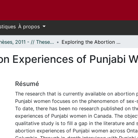
stiques
À propos
- Thèses, 2011 - // Theses, 2011 -
Exploring the Abortion Experiences of Punjabi Women in Canada: A Qualitative Study
ion Experiences of Punjabi 
Résumé
The research that is currently available on abortion
Punjabi women focuses on the phenomenon of sex-se
To date, there has been no research published on th
experiences of Punjabi women in Canada. The object
qualitative study is to fill a gap in the literature and
abortion experiences of Punjabi women across Ontar