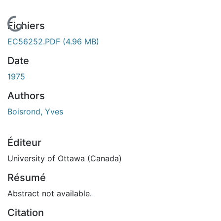
En cours de chargement...
Fichiers
EC56252.PDF
(4.96 MB)
Date
1975
Authors
Boisrond, Yves
Éditeur
University of Ottawa (Canada)
Résumé
Abstract not available.
Citation