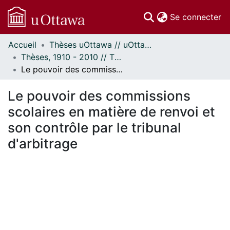
(c
Se connecter
Accueil
Thèses uOttawa // uOttawa Theses
Communautés
Thèses, 1910 - 2010 // Theses, 1910 - 2010
et collections
Le pouvoir des commissions scolaires en matière de renvoi et son contrôle par le tribunal d'arbitrage
Parcourir
Statistiques
Le pouvoir des commissions
À propos
scolaires en matière de renvoi et
son contrôle par le tribunal
d'arbitrage