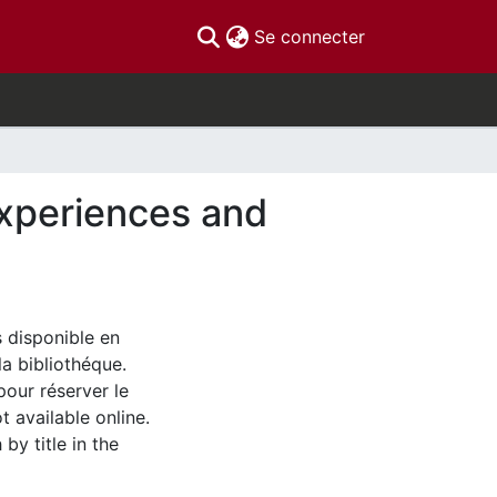
(current)
Se connecter
experiences and
s disponible en
la bibliothéque.
pour réserver le
t available online.
by title in the