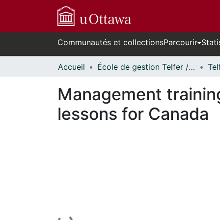
Communautés et collections
Parcourir
Stati
Accueil
École de gestion Telfer // Telfer School of Management
Management training
lessons for Canada
En cours de chargement...