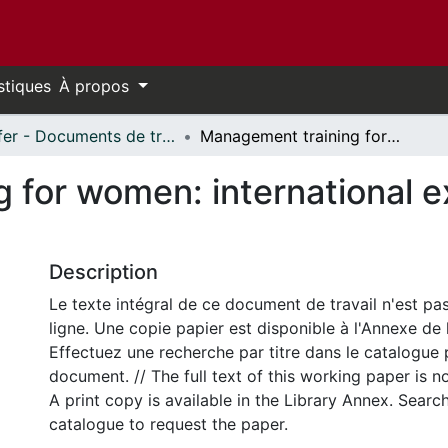
stiques
À propos
Telfer - Documents de travail // Telfer - Working Papers
Management training for women: international experiences and lessons for Canada
 for women: international 
Description
Le texte intégral de ce document de travail n'est pa
ligne. Une copie papier est disponible à l'Annexe de 
Effectuez une recherche par titre dans le catalogue 
document. // The full text of this working paper is no
A print copy is available in the Library Annex. Search 
catalogue to request the paper.