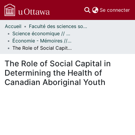
(c
Se connecter
Accueil
Faculté des sciences sociales // Faculty of Social Sciences
Communautés
Science économique // Economics
et collections
Économie - Mémoires // Economics - Research Papers
Parcourir
The Role of Social Capital in Determining the Health of Canadian Aboriginal Youth
Statistiques
À propos
The Role of Social Capital in
Determining the Health of
Canadian Aboriginal Youth