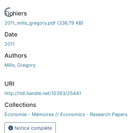
En cours de chargement...
Fichiers
2011_mills_gregory.pdf
(336.79 KB)
Date
2011
Authors
Mills, Gregory
URI
http://hdl.handle.net/10393/25441
Collections
Économie - Mémoires // Economics - Research Papers
Notice complète