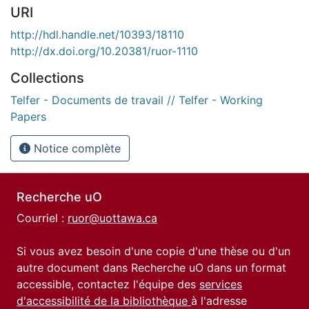
URI
http://hdl.handle.net/10393/18110
http://dx.doi.org/10.20381/ruor-1110
Collections
Telfer - Documents de travail // Telfer - Working
Papers
Notice complète
Recherche uO
Courriel :
ruor@uottawa.ca
Si vous avez besoin d'une copie d'une thèse ou d'un
autre document dans Recherche uO dans un format
accessible, contactez l'équipe des
services
d'accessibilité de la bibliothèque
à l'adresse