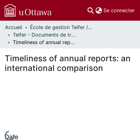
(c
Se connecter
Accueil
École de gestion Telfer // Telfer School of Management
Communautés
Telfer - Documents de travail // Telfer - Working Papers
et collections
Timeliness of annual reports: an international comparison
Parcourir
Statistiques
Timeliness of annual reports: an
À propos
international comparison
En cours de chargement...
Date