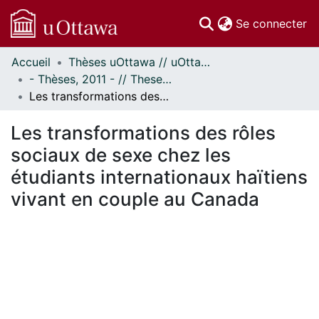
(c
Se connecter
Accueil
Thèses uOttawa // uOttawa Theses
Communautés
- Thèses, 2011 - // Theses, 2011 -
et collections
Les transformations des rôles sociaux de sexe chez les étudiants internationaux haïtiens vivant en couple au Canada
Parcourir
Statistiques
Les transformations des rôles
À propos
sociaux de sexe chez les
étudiants internationaux haïtiens
vivant en couple au Canada