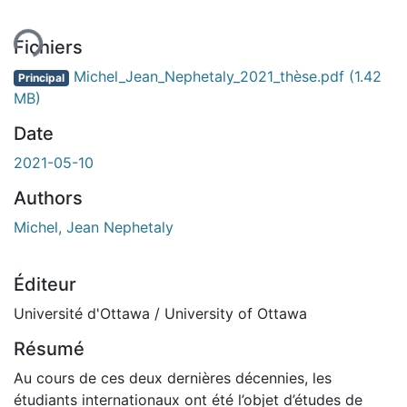
ment...
Fichiers
Michel_Jean_Nephetaly_2021_thèse.pdf
(1.42
Principal
MB)
Date
2021-05-10
Authors
Michel, Jean Nephetaly
Éditeur
Université d'Ottawa / University of Ottawa
Résumé
Au cours de ces deux dernières décennies, les
étudiants internationaux ont été l’objet d’études de