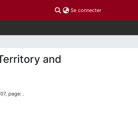
(current)
Se connecter
Territory and
07, page: .