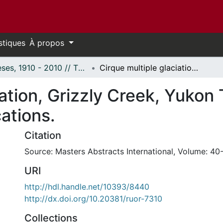
stiques
À propos
Thèses, 1910 - 2010 // Theses, 1910 - 2010
Cirque multiple glaciation, Grizzly Creek, Yukon Territory and palaeoclimatic implications.
iation, Grizzly Creek, Yukon 
cations.
Citation
Source: Masters Abstracts International, Volume: 40-
URI
http://hdl.handle.net/10393/8440
http://dx.doi.org/10.20381/ruor-7310
Collections