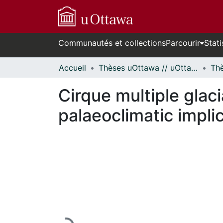
Communautés et collections
Parcourir
Stati
Accueil
Thèses uOttawa // uOttawa Theses
Cirque multiple glac
palaeoclimatic impli
En cours de chargement...