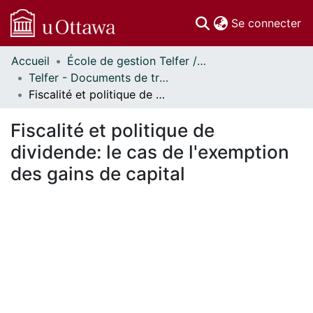
(c
Se connecter
Accueil
École de gestion Telfer // Telfer School of Management
Communautés
Telfer - Documents de travail // Telfer - Working Papers
et collections
Fiscalité et politique de dividende: le cas de l'exemption des gains de capital
Parcourir
Statistiques
Fiscalité et politique de
À propos
dividende: le cas de l'exemption
des gains de capital