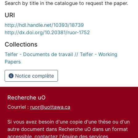
Search by title in the catalogue to request the paper.
URI
http://hdl.handle.net/10393/18739
http://dx.doi.org/10.20381/ruor-1752
Collections
Telfer - Documents de travail // Telfer - Working
Papers
Notice complète
Recherche uO
Courriel :
ruor@uottawa.ca
Si vous avez besoin d'une copie d'une thèse ou d'un
autre document dans Recherche uO dans un format
accessible, contactez l'équipe des
services