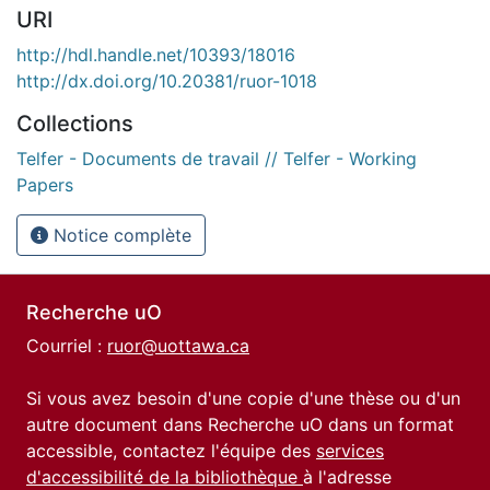
URI
http://hdl.handle.net/10393/18016
http://dx.doi.org/10.20381/ruor-1018
Collections
Telfer - Documents de travail // Telfer - Working
Papers
Notice complète
Recherche uO
Courriel :
ruor@uottawa.ca
Si vous avez besoin d'une copie d'une thèse ou d'un
autre document dans Recherche uO dans un format
accessible, contactez l'équipe des
services
d'accessibilité de la bibliothèque
à l'adresse