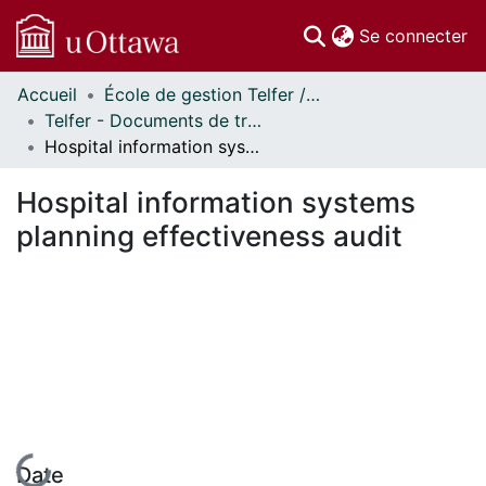
(c
Se connecter
Accueil
École de gestion Telfer // Telfer School of Management
Communautés
Telfer - Documents de travail // Telfer - Working Papers
et collections
Hospital information systems planning effectiveness audit
Parcourir
Statistiques
Hospital information systems
À propos
planning effectiveness audit
En cours de chargement...
Date