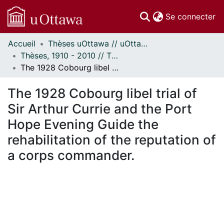
(c
Se connecter
Accueil
Thèses uOttawa // uOttawa Theses
Communautés
Thèses, 1910 - 2010 // Theses, 1910 - 2010
et collections
The 1928 Cobourg libel trial of Sir Arthur Currie and the Port Hope Evening Guide the rehabilitation of the reputation of a corps commander.
Parcourir
Statistiques
The 1928 Cobourg libel trial of
À propos
Sir Arthur Currie and the Port
Hope Evening Guide the
rehabilitation of the reputation of
a corps commander.
En cours de chargement...