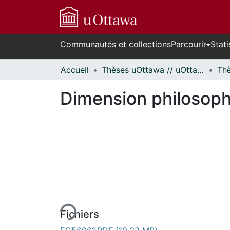
Communautés et collections
Parcourir
Stati
Accueil
Thèses uOttawa // uOttawa Theses
Dimension philosoph
n cours de chargement...
Fichiers