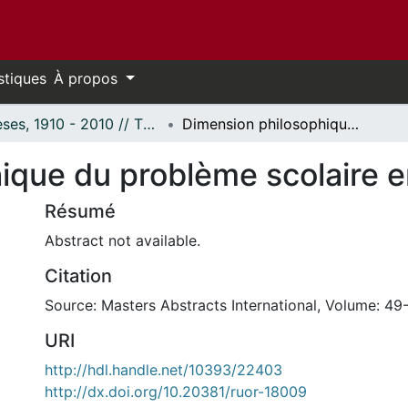
stiques
À propos
Thèses, 1910 - 2010 // Theses, 1910 - 2010
Dimension philosophique du problème scolaire en Saskatchewan
ique du problème scolaire
Résumé
Abstract not available.
Citation
Source: Masters Abstracts International, Volume: 49-
URI
http://hdl.handle.net/10393/22403
http://dx.doi.org/10.20381/ruor-18009