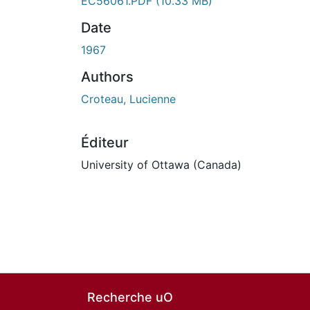
EC56061.PDF
(10.33 MB)
Date
1967
Authors
Croteau, Lucienne
Éditeur
University of Ottawa (Canada)
Recherche uO