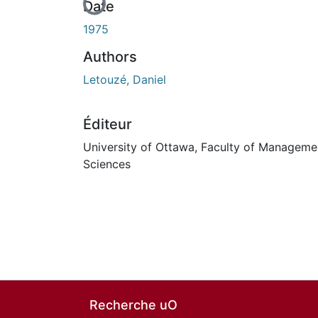
En cours de chargement...
Date
1975
Authors
Letouzé, Daniel
Éditeur
University of Ottawa, Faculty of Manageme
Sciences
Recherche uO