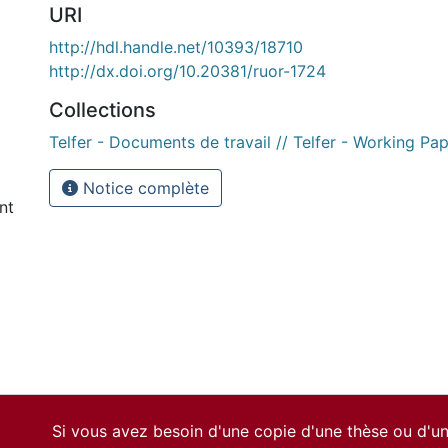
URI
http://hdl.handle.net/10393/18710
http://dx.doi.org/10.20381/ruor-1724
Collections
Telfer - Documents de travail // Telfer - Working Pa
Notice complète
nt
Si vous avez besoin d'une copie d'une thèse ou d'