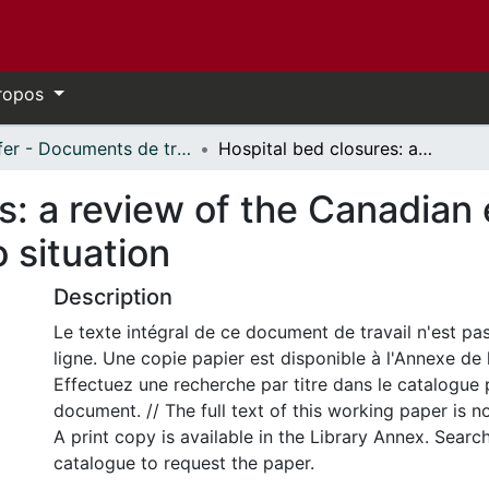
ropos
Telfer - Documents de travail // Telfer - Working Papers
Hospital bed closures: a review of the Canadian experience and a report on the Ontario situation
s: a review of the Canadian
 situation
Description
Le texte intégral de ce document de travail n'est pa
ligne. Une copie papier est disponible à l'Annexe de 
Effectuez une recherche par titre dans le catalogue 
document. // The full text of this working paper is no
A print copy is available in the Library Annex. Search 
catalogue to request the paper.