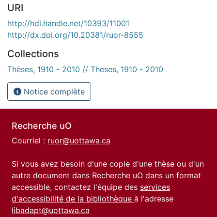
URI
http://hdl.handle.net/10393/11001
http://dx.doi.org/10.20381/ruor-8555
Collections
Thèses, 1910 - 2010 // Theses, 1910 - 2010
Notice complète
Recherche uO
Courriel :
ruor@uottawa.ca
Si vous avez besoin d'une copie d'une thèse ou d'un
autre document dans Recherche uO dans un format
accessible, contactez l'équipe des
services
d'accessibilité de la bibliothèque
à l'adresse
libadapt@uottawa.ca