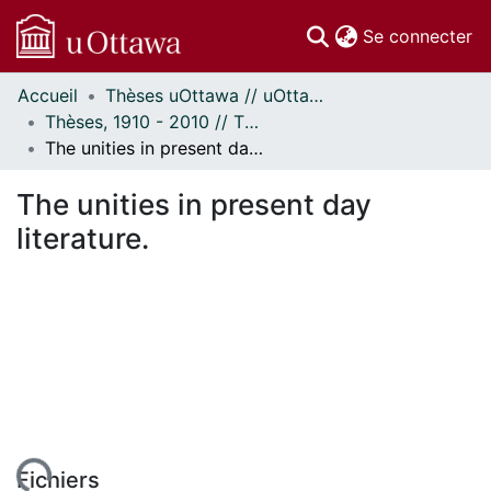
(c
Se connecter
Accueil
Thèses uOttawa // uOttawa Theses
Communautés
Thèses, 1910 - 2010 // Theses, 1910 - 2010
et collections
The unities in present day literature.
Parcourir
Statistiques
The unities in present day
À propos
literature.
Fichiers