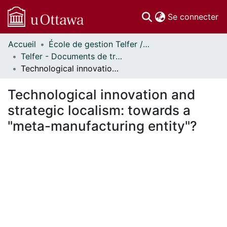
(c
Se connecter
Accueil
École de gestion Telfer // Telfer School of Management
Communautés
Telfer - Documents de travail // Telfer - Working Papers
et collections
Technological innovation and strategic localism: towards a "meta-manufacturing entity"?
Parcourir
Statistiques
Technological innovation and
À propos
strategic localism: towards a
"meta-manufacturing entity"?