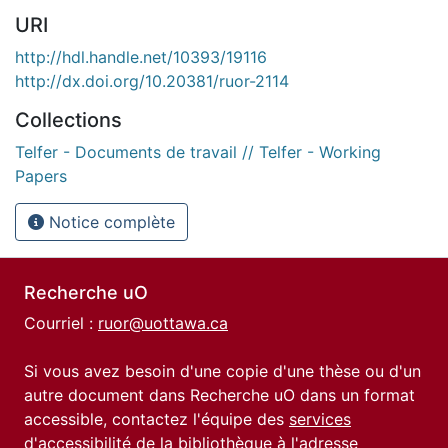
URI
http://hdl.handle.net/10393/19116
http://dx.doi.org/10.20381/ruor-2114
Collections
Telfer - Documents de travail // Telfer - Working
Papers
Notice complète
Recherche uO
Courriel :
ruor@uottawa.ca
Si vous avez besoin d'une copie d'une thèse ou d'un
autre document dans Recherche uO dans un format
accessible, contactez l'équipe des
services
d'accessibilité de la bibliothèque
à l'adresse