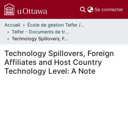
(c
Se connecter
Accueil
École de gestion Telfer // Telfer School of Management
Communautés
Telfer - Documents de travail // Telfer - Working Papers
et collections
Technology Spillovers, Foreign Affiliates and Host Country Technology Level: A Note
Parcourir
Statistiques
Technology Spillovers, Foreign
À propos
Affiliates and Host Country
Technology Level: A Note