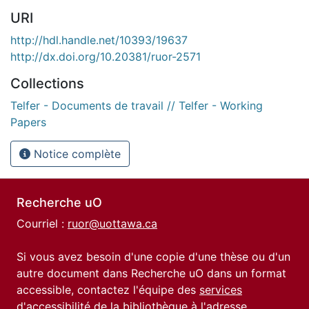
URI
http://hdl.handle.net/10393/19637
http://dx.doi.org/10.20381/ruor-2571
Collections
Telfer - Documents de travail // Telfer - Working
Papers
Notice complète
Recherche uO
Courriel :
ruor@uottawa.ca
Si vous avez besoin d'une copie d'une thèse ou d'un
autre document dans Recherche uO dans un format
accessible, contactez l'équipe des
services
d'accessibilité de la bibliothèque
à l'adresse